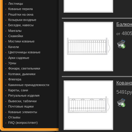
Лестницы
Кованые перила
Решётки на окна
Козырьки входные
Балкон
Беседки, навесы
Мангалы
4805
от
Скамейки
Мостики кованые
Качели
Цветочницы кованые
Арки садовые
Урны
Фонари, светильники
Колпаки, дымники
Флюгера
Ковано
Каминные принадлежности
Кареты, сани
5491ру
Ритуальные изделия
Вывески, таблички
Почтовые ящики
Кованые элементы
Отзывы
FAQ (вопрос/ответ)