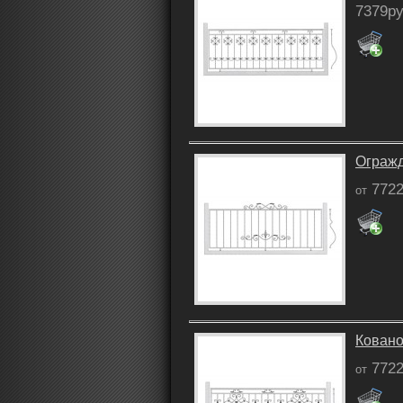
7379ру
Огражд
7722
от
Ковано
7722
от