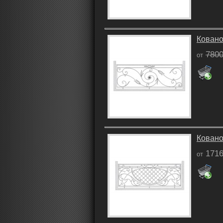
Ковано
7800
от
Ковано
1716
от