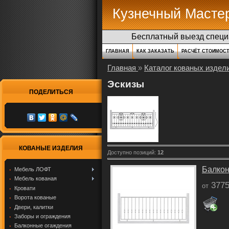
Кузнечный Масте
Бесплатный выезд специа
ГЛАВНАЯ
КАК ЗАКАЗАТЬ
РАСЧЁТ СТОИМОС
Главная
»
Каталог кованых издел
Эскизы
ПОДЕЛИТЬСЯ
КОВАНЫЕ ИЗДЕЛИЯ
Доступно позиций
:
12
Балкон
Мебель ЛОФТ
Мебель кованая
3775
от
Кровати
Ворота кованые
Двери, калитки
Заборы и ограждения
Балконные огаждения