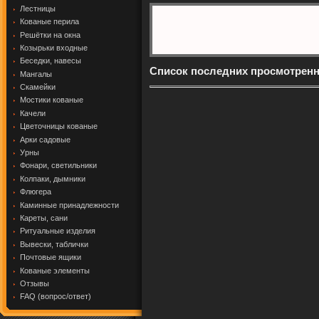
Лестницы
Кованые перила
Решётки на окна
Козырьки входные
Беседки, навесы
Список последних просмотрен
Мангалы
Скамейки
Мостики кованые
Качели
Цветочницы кованые
Арки садовые
Урны
Фонари, светильники
Колпаки, дымники
Флюгера
Каминные принадлежности
Кареты, сани
Ритуальные изделия
Вывески, таблички
Почтовые ящики
Кованые элементы
Отзывы
FAQ (вопрос/ответ)