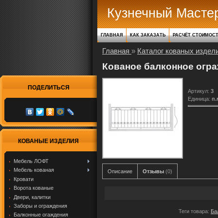
Кузнечный Масте
ГЛАВНАЯ
КАК ЗАКАЗАТЬ
РАСЧЁТ СТОИМОС
Главная
»
Каталог кованых издел
Кованое балконное огр
ПОДЕЛИТЬСЯ
Артикул
:
3
Единица
:
п.
КОВАНЫЕ ИЗДЕЛИЯ
Мебель ЛОФТ
Мебель кованая
Описание
Отзывы
(0)
Кровати
Ворота кованые
Двери, калитки
Заборы и ограждения
Теги товара:
Ба
Балконные огаждения