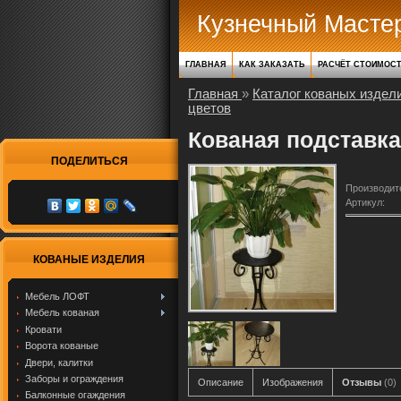
Кузнечный Масте
ГЛАВНАЯ
КАК ЗАКАЗАТЬ
РАСЧЁТ СТОИМОС
Главная
»
Каталог кованых издел
цветов
Кованая подставк
ПОДЕЛИТЬСЯ
Производит
Артикул
:
КОВАНЫЕ ИЗДЕЛИЯ
Мебель ЛОФТ
Мебель кованая
Кровати
Ворота кованые
Двери, калитки
Заборы и ограждения
Описание
Изображения
Отзывы
(0)
Балконные огаждения