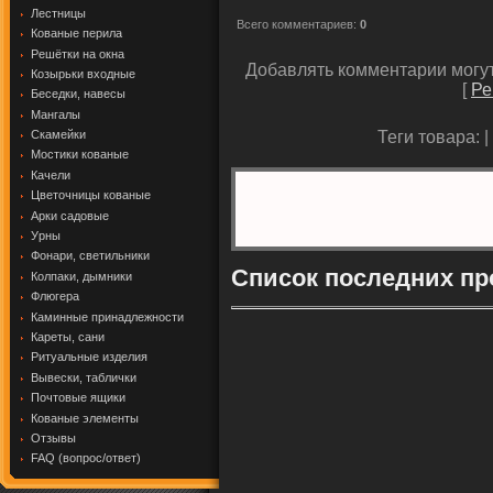
Лестницы
Всего комментариев
:
0
Кованые перила
Решётки на окна
Добавлять комментарии могут
Козырьки входные
[
Ре
Беседки, навесы
Мангалы
Теги товара: |
Скамейки
Мостики кованые
Качели
Цветочницы кованые
Арки садовые
Урны
Фонари, светильники
Список последних пр
Колпаки, дымники
Флюгера
Каминные принадлежности
Кареты, сани
Ритуальные изделия
Вывески, таблички
Почтовые ящики
Кованые элементы
Отзывы
FAQ (вопрос/ответ)