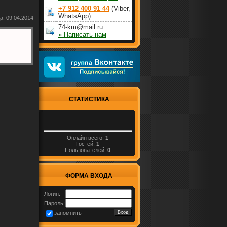
+7 912 400 91 44
(Viber,
WhatsApp)
а, 09.04.2014
74-km@mail.ru
» Написать нам
СТАТИСТИКА
Онлайн всего:
1
Гостей:
1
Пользователей:
0
ФОРМА ВХОДА
Логин:
Пароль:
запомнить