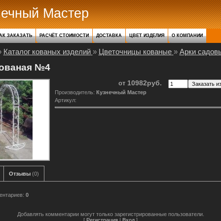
нечный Мастер
АК ЗАКАЗАТЬ
РАСЧЁТ СТОИМОСТИ
ДОСТАВКА
ЦВЕТ ИЗДЕЛИЯ
О КОМПАНИИ
»
Каталог кованых изделий
»
Цветочницы кованые
»
Арки садов
кованая №4
10982руб.
от
Производитель
:
Кузнечный Мастер
Артикул
:
Отзывы
(0)
ентариев
:
0
Добавлять комментарии могут только зарегистрированные пользователи.
[
Регистрация
|
Вход
]