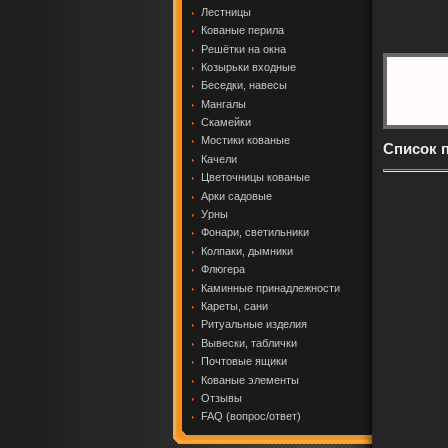
Лестницы
Кованые перила
Решётки на окна
Козырьки входные
Беседки, навесы
Мангалы
Скамейки
Мостики кованые
Список 
Качели
Цветочницы кованые
Арки садовые
Урны
Фонари, светильники
Колпаки, дымники
Флюгера
Каминные принадлежности
Кареты, сани
Ритуальные изделия
Вывески, таблички
Почтовые ящики
Кованые элементы
Отзывы
FAQ (вопрос/ответ)