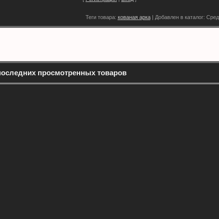
Теги товара:
кованая арка
|
Добавлен в каталог
: Сред
последних просмотренных товаров