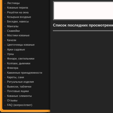
Лестницы
Кованые перила
Решётки на окна
Козырьки входные
Беседки, навесы
Список последних просмотрен
Мангалы
Скамейки
Мостики кованые
Качели
Цветочницы кованые
Арки садовые
Урны
Фонари, светильники
Колпаки, дымники
Флюгера
Каминные принадлежности
Кареты, сани
Ритуальные изделия
Вывески, таблички
Почтовые ящики
Кованые элементы
Отзывы
FAQ (вопрос/ответ)