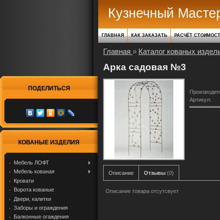
Кузнечный Масте
ГЛАВНАЯ
КАК ЗАКАЗАТЬ
РАСЧЁТ СТОИМОС
Главная
»
Каталог кованых издел
Арка садовая №3
ПОДЕЛИТЬСЯ
Производит
Артикул
:
КОВАНЫЕ ИЗДЕЛИЯ
Мебель ЛОФТ
Мебель кованая
Описание
Отзывы
(0)
Кровати
Ворота кованые
Описание товара отсутсвует
Двери, калитки
Заборы и ограждения
Балконные огаждения