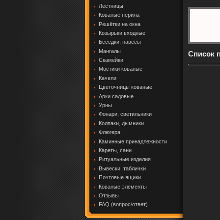
Лестницы
Кованые перила
Решётки на окна
Козырьки входные
Беседки, навесы
Мангалы
Список 
Скамейки
Мостики кованые
Качели
Цветочницы кованые
Арки садовые
Урны
Фонари, светильники
Колпаки, дымники
Флюгера
Каминные принадлежности
Кареты, сани
Ритуальные изделия
Вывески, таблички
Почтовые ящики
Кованые элементы
Отзывы
FAQ (вопрос/ответ)