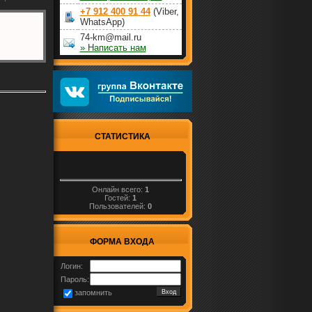
+7 912 400 91 44
(Viber,
WhatsApp)
74-km@mail.ru
» Написать нам
СТАТИСТИКА
Онлайн всего:
1
Гостей:
1
Пользователей:
0
ФОРМА ВХОДА
Логин:
Пароль:
запомнить