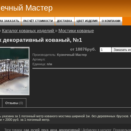
нечный Мастер
АК ЗАКАЗАТЬ
РАСЧЁТ СТОИМОСТИ
ДОСТАВКА
ЦВЕТ ИЗДЕЛИЯ
О КОМПАНИИ
»
Каталог кованых изделий
»
Мостики кованые
к декоративный кованый, №1
18876руб.
от
Производитель
:
Кузнечный Мастер
Артикул
:
Единица
:
п/м
Отзывы
(0)
 указана за 1 погонный метр кованого мостика шириной 1м. без деревянных брусков.
и + 2000 руб. за 1 погонный метр.
Теги товара:
сад
,
ручей
,
пруд
,
дача
,
декоративный
|
Добавлен в каталог
: Понедельни