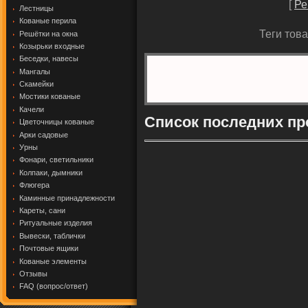
[
Ре
Лестницы
Кованые перила
Теги това
Решётки на окна
Козырьки входные
Беседки, навесы
Мангалы
Скамейки
Мостики кованые
Качели
Список последних пр
Цветочницы кованые
Арки садовые
Урны
Фонари, светильники
Колпаки, дымники
Флюгера
Каминные принадлежности
Кареты, сани
Ритуальные изделия
Вывески, таблички
Почтовые ящики
Кованые элементы
Отзывы
FAQ (вопрос/ответ)