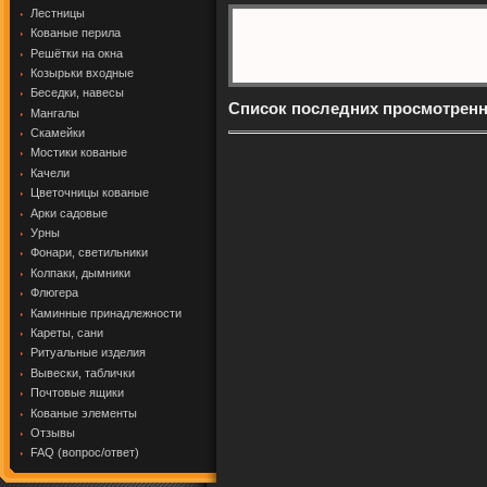
Лестницы
Кованые перила
Решётки на окна
Козырьки входные
Беседки, навесы
Список последних просмотрен
Мангалы
Скамейки
Мостики кованые
Качели
Цветочницы кованые
Арки садовые
Урны
Фонари, светильники
Колпаки, дымники
Флюгера
Каминные принадлежности
Кареты, сани
Ритуальные изделия
Вывески, таблички
Почтовые ящики
Кованые элементы
Отзывы
FAQ (вопрос/ответ)