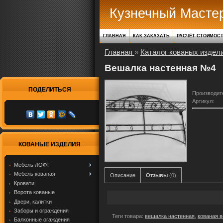
Кузнечный Масте
ГЛАВНАЯ
КАК ЗАКАЗАТЬ
РАСЧЁТ СТОИМОС
Главная
»
Каталог кованых издел
Вешалка настенная №4
ПОДЕЛИТЬСЯ
Производит
Артикул
:
КОВАНЫЕ ИЗДЕЛИЯ
Мебель ЛОФТ
Мебель кованая
Описание
Отзывы
(0)
Кровати
Ворота кованые
Двери, калитки
Заборы и ограждения
Теги товара:
вешалка настенная
,
кованая 
Балконные огаждения