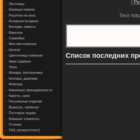
[
Ре
Лестницы
Кованые перила
Теги тов
Решётки на окна
Козырьки входные
Беседки, навесы
Мангалы
Скамейки
Мостики кованые
Качели
Список последних пр
Цветочницы кованые
Арки садовые
Урны
Фонари, светильники
Колпаки, дымники
Флюгера
Каминные принадлежности
Кареты, сани
Ритуальные изделия
Вывески, таблички
Почтовые ящики
Кованые элементы
Отзывы
FAQ (вопрос/ответ)