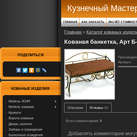
Кузнечный Масте
ГЛАВНАЯ
КАК ЗАКАЗАТЬ
РАСЧЁТ СТОИМОС
Главная
»
Каталог кованых издел
Кованая банкетка, Арт Б
ПОДЕЛИТЬСЯ
Производит
Артикул
:
КОВАНЫЕ ИЗДЕЛИЯ
Мебель ЛОФТ
Мебель кованая
Описание
Отзывы
(0)
Кровати
Ворота кованые
Всего комментариев
:
0
Двери, калитки
Заборы и ограждения
Добавлять комментарии могут
Балконные огаждения