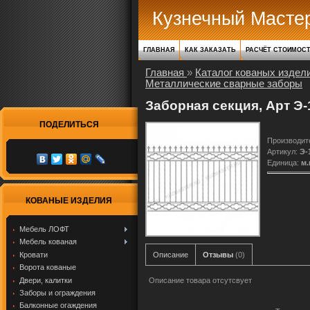
Кузнечный Масте
ГЛАВНАЯ
КАК ЗАКАЗАТЬ
РАСЧЁТ СТОИМОС
Главная
»
Каталог кованых издел
Металлические сварные заборы
Заборная секция, Арт Э-
ПОДЕЛИТЬСЯ
Производит
Артикул
:
Э-
Единица
:
м.
КОВАНЫЕ ИЗДЕЛИЯ
Мебель ЛОФТ
Мебель кованая
Кровати
Описание
Отзывы
(0)
Ворота кованые
Двери, калитки
Описание товара отсутсвует
Заборы и ограждения
Балконные огаждения