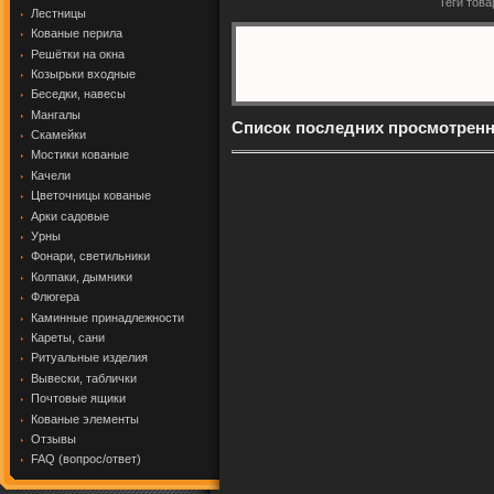
Теги това
Лестницы
Кованые перила
Решётки на окна
Козырьки входные
Беседки, навесы
Мангалы
Список последних просмотрен
Скамейки
Мостики кованые
Качели
Цветочницы кованые
Арки садовые
Урны
Фонари, светильники
Колпаки, дымники
Флюгера
Каминные принадлежности
Кареты, сани
Ритуальные изделия
Вывески, таблички
Почтовые ящики
Кованые элементы
Отзывы
FAQ (вопрос/ответ)