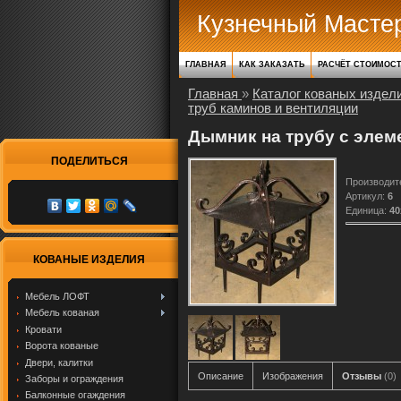
Кузнечный Масте
ГЛАВНАЯ
КАК ЗАКАЗАТЬ
РАСЧЁТ СТОИМОС
Главная
»
Каталог кованых издел
труб каминов и вентиляции
Дымник на трубу с элем
ПОДЕЛИТЬСЯ
Производит
Артикул
:
6
Единица
:
40
КОВАНЫЕ ИЗДЕЛИЯ
Мебель ЛОФТ
Мебель кованая
Кровати
Ворота кованые
Двери, калитки
Описание
Изображения
Отзывы
(0)
Заборы и ограждения
Балконные огаждения