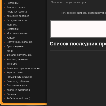
Описание товара отсутсвует
Лестницы
Кованые перила
Решётки на окна
Теги товара:
дымники екатеринбург
,
Козырьки входные
Беседки, навесы
Мангалы
Скамейки
Мостики кованые
Качели
Цветочницы кованые
Список последних пр
Арки садовые
Урны
Фонари, светильники
Колпаки, дымники
Флюгера
Каминные принадлежности
Кареты, сани
Ритуальные изделия
Вывески, таблички
Почтовые ящики
Кованые элементы
Отзывы
FAQ (вопрос/ответ)