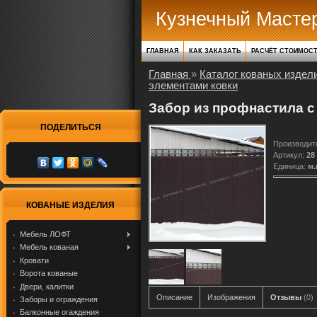
Кузнечный Масте
ГЛАВНАЯ
КАК ЗАКАЗАТЬ
РАСЧЁТ СТОИМОС
Главная
»
Каталог кованых издел
элементами ковки
Забор из профнастила с
ПОДЕЛИТЬСЯ
Производит
Артикул
:
28
Единица
:
м.
КОВАНЫЕ ИЗДЕЛИЯ
Мебель ЛОФТ
Мебель кованая
Кровати
Ворота кованые
Двери, калитки
Описание
Изображения
Отзывы
(0)
Заборы и ограждения
Балконные огаждения