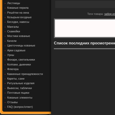
Лестницы
Кованые перила
Решётки на окна
Теги товара:
забор и
Козырьки входные
Беседки, навесы
Мангалы
Скамейки
Мостики кованые
Качели
Список последних просмотрен
Цветочницы кованые
Арки садовые
Урны
Фонари, светильники
Колпаки, дымники
Флюгера
Каминные принадлежности
Кареты, сани
Ритуальные изделия
Вывески, таблички
Почтовые ящики
Кованые элементы
Отзывы
FAQ (вопрос/ответ)