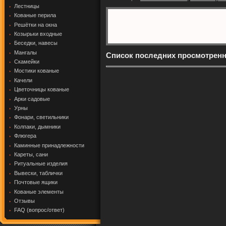
Лестницы
Кованые перила
Решётки на окна
Козырьки входные
Беседки, навесы
Мангалы
Список последних просмотрен
Скамейки
Мостики кованые
Качели
Цветочницы кованые
Арки садовые
Урны
Фонари, светильники
Колпаки, дымники
Флюгера
Каминные принадлежности
Кареты, сани
Ритуальные изделия
Вывески, таблички
Почтовые ящики
Кованые элементы
Отзывы
FAQ (вопрос/ответ)