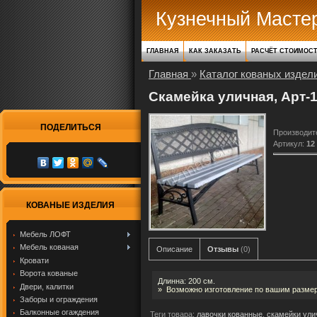
Кузнечный Масте
ГЛАВНАЯ
КАК ЗАКАЗАТЬ
РАСЧЁТ СТОИМОС
Главная
»
Каталог кованых издел
Скамейка уличная, Арт-
ПОДЕЛИТЬСЯ
Производит
Артикул
:
12
КОВАНЫЕ ИЗДЕЛИЯ
Мебель ЛОФТ
Мебель кованая
Описание
Отзывы
(0)
Кровати
Ворота кованые
Длинна: 200 см.
Двери, калитки
» Возможно изготовление по вашим разме
Заборы и ограждения
Балконные огаждения
Теги товара:
лавочки кованные
,
скамейки ул