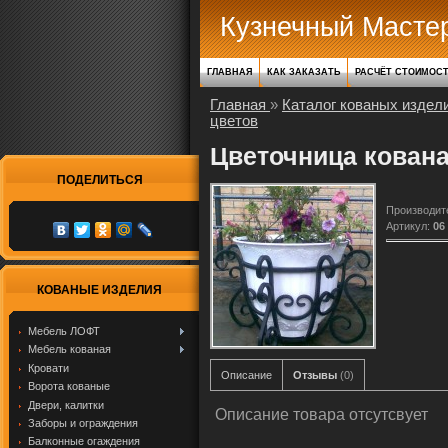
Кузнечный Масте
ГЛАВНАЯ
КАК ЗАКАЗАТЬ
РАСЧЁТ СТОИМОС
Главная
»
Каталог кованых издел
цветов
Цветочница кована
ПОДЕЛИТЬСЯ
Производит
Артикул
:
06
КОВАНЫЕ ИЗДЕЛИЯ
Мебель ЛОФТ
Мебель кованая
Кровати
Описание
Отзывы
(0)
Ворота кованые
Двери, калитки
Описание товара отсутсвует
Заборы и ограждения
Балконные огаждения