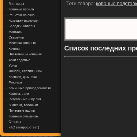
Теги товара:
кованые подставк
Лестницы
Кованые перила
Решётки на окна
Козырьки входные
Беседки, навесы
Мангалы
Скамейки
Мостики кованые
Список последних пр
Качели
Цветочницы кованые
Арки садовые
Урны
Фонари, светильники
Колпаки, дымники
Флюгера
Каминные принадлежности
Кареты, сани
Ритуальные изделия
Вывески, таблички
Почтовые ящики
Кованые элементы
Отзывы
FAQ (вопрос/ответ)