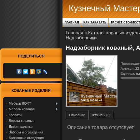
Кузнечный Масте
ГЛАВНАЯ
КАК ЗАКАЗАТЬ
РАСЧЁТ СТОИМОС
Главная
»
Каталог кованых издел
Надзаборники
Надзаборник кованый, А
ПОДЕЛИТЬСЯ
Производит
Артикул
:
22
Единица
:
п.
КОВАНЫЕ ИЗДЕЛИЯ
Мебель ЛОФТ
Мебель кованая
Кровати
Описание
Отзывы
(0)
Ворота кованые
Двери, калитки
Описание товара отсутсвует
Заборы и ограждения
Балконные огаждения