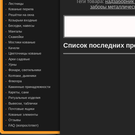
Теги товара:
надзаборник
Лестницы
заборы металличес
Кованые перила
Решётки на окна
Козырьки входные
Беседки, навесы
Мангалы
Скамейки
Мостики кованые
Список последних пр
Качели
Цветочницы кованые
Арки садовые
Урны
Фонари, светильники
Колпаки, дымники
Флюгера
Каминные принадлежности
Кареты, сани
Ритуальные изделия
Вывески, таблички
Почтовые ящики
Кованые элементы
Отзывы
FAQ (вопрос/ответ)