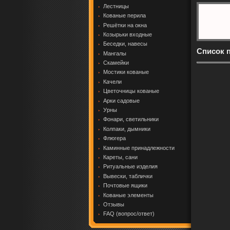
Лестницы
Кованые перила
Решётки на окна
Козырьки входные
Беседки, навесы
Список 
Мангалы
Скамейки
Мостики кованые
Качели
Цветочницы кованые
Арки садовые
Урны
Фонари, светильники
Колпаки, дымники
Флюгера
Каминные принадлежности
Кареты, сани
Ритуальные изделия
Вывески, таблички
Почтовые ящики
Кованые элементы
Отзывы
FAQ (вопрос/ответ)