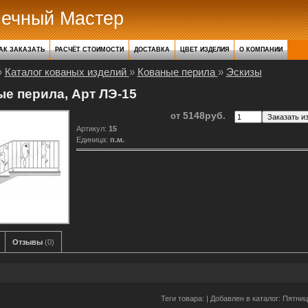
нечный Мастер
АК ЗАКАЗАТЬ
РАСЧЁТ СТОИМОСТИ
ДОСТАВКА
ЦВЕТ ИЗДЕЛИЯ
О КОМПАНИИ
»
Каталог кованых изделий
»
Кованые перила
»
Эскизы
е перила, Арт ЛЭ-15
5148руб.
от
Артикул
:
15
Единица
:
п.м.
Отзывы
(0)
Теги товара: |
Добавлен в каталог
: Пятниц