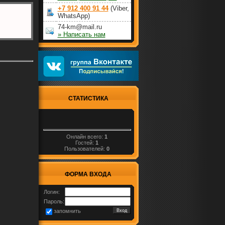
+7 912 400 91 44
(Viber,
WhatsApp)
74-km@mail.ru
» Написать нам
СТАТИСТИКА
Онлайн всего:
1
Гостей:
1
Пользователей:
0
ФОРМА ВХОДА
Логин:
Пароль:
запомнить