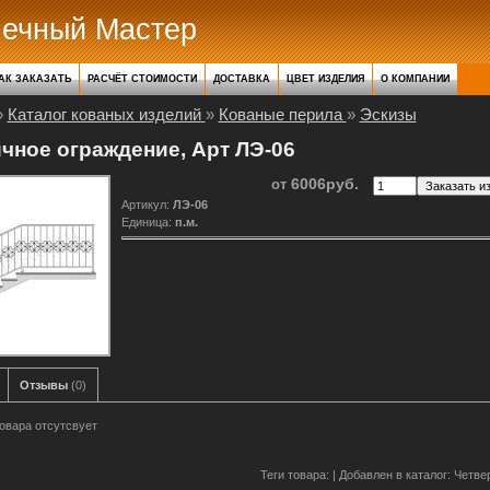
нечный Мастер
АК ЗАКАЗАТЬ
РАСЧЁТ СТОИМОСТИ
ДОСТАВКА
ЦВЕТ ИЗДЕЛИЯ
О КОМПАНИИ
»
Каталог кованых изделий
»
Кованые перила
»
Эскизы
чное ограждение, Арт ЛЭ-06
6006руб.
от
Артикул
:
ЛЭ-06
Единица
:
п.м.
Отзывы
(0)
овара отсутсвует
Теги товара: |
Добавлен в каталог
: Четве