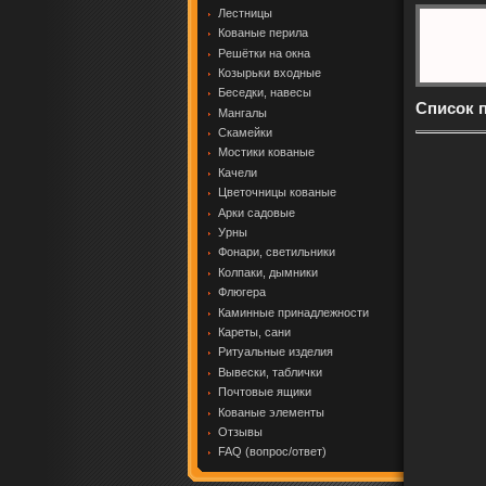
Лестницы
Кованые перила
Решётки на окна
Козырьки входные
Беседки, навесы
Список 
Мангалы
Скамейки
Мостики кованые
Качели
Цветочницы кованые
Арки садовые
Урны
Фонари, светильники
Колпаки, дымники
Флюгера
Каминные принадлежности
Кареты, сани
Ритуальные изделия
Вывески, таблички
Почтовые ящики
Кованые элементы
Отзывы
FAQ (вопрос/ответ)