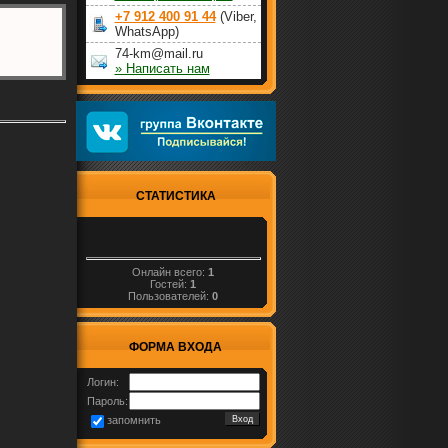
+7 912 400 91 44
(Viber,
WhatsApp)
74-km@mail.ru
» Написать нам
СТАТИСТИКА
Онлайн всего:
1
Гостей:
1
Пользователей:
0
ФОРМА ВХОДА
Логин:
Пароль:
запомнить