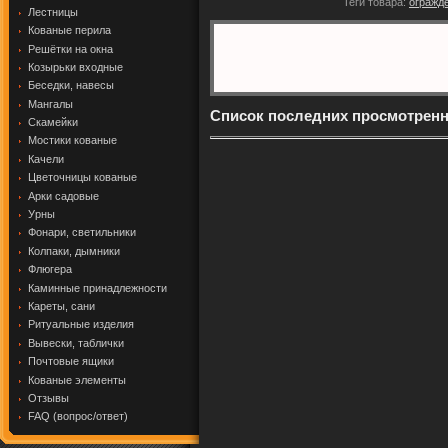
Теги товара:
огражд
Лестницы
Кованые перила
Решётки на окна
Козырьки входные
Беседки, навесы
Мангалы
Список последних просмотрен
Скамейки
Мостики кованые
Качели
Цветочницы кованые
Арки садовые
Урны
Фонари, светильники
Колпаки, дымники
Флюгера
Каминные принадлежности
Кареты, сани
Ритуальные изделия
Вывески, таблички
Почтовые ящики
Кованые элементы
Отзывы
FAQ (вопрос/ответ)