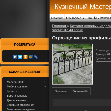
Кузнечный Масте
ГЛАВНАЯ
КАК ЗАКАЗАТЬ
РАСЧЁТ СТОИМОС
Главная
»
Каталог кованых издел
элементами ковки
Ограждение из профильн
ПОДЕЛИТЬСЯ
Производит
Артикул
:
01
Единица
:
м.
КОВАНЫЕ ИЗДЕЛИЯ
Мебель ЛОФТ
Мебель кованая
Кровати
Описание
Отзывы
(0)
Ворота кованые
Двери, калитки
Заборы и ограждения
Балконные огаждения