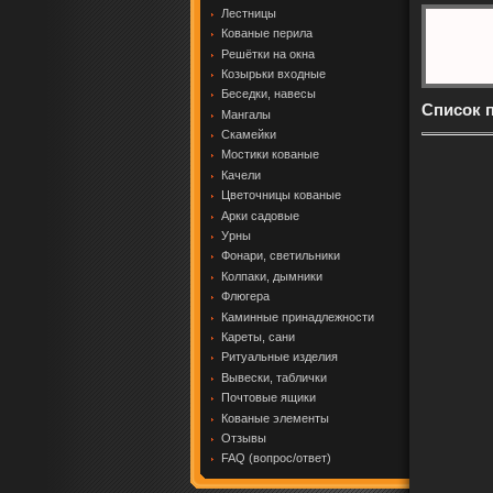
Лестницы
Кованые перила
Решётки на окна
Козырьки входные
Беседки, навесы
Список 
Мангалы
Скамейки
Мостики кованые
Качели
Цветочницы кованые
Арки садовые
Урны
Фонари, светильники
Колпаки, дымники
Флюгера
Каминные принадлежности
Кареты, сани
Ритуальные изделия
Вывески, таблички
Почтовые ящики
Кованые элементы
Отзывы
FAQ (вопрос/ответ)