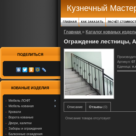
Кузнечный Масте
ГЛАВНАЯ
КАК ЗАКАЗАТЬ
РАСЧЁТ СТОИМОС
Главная
»
Каталог кованых издел
Ограждение лестницы, А
ПОДЕЛИТЬСЯ
Производит
Артикул
:
07
Единица
:
п.
КОВАНЫЕ ИЗДЕЛИЯ
Мебель ЛОФТ
Мебель кованая
Описание
Отзывы
(0)
Кровати
Ворота кованые
Описание товара отсутсвует
Двери, калитки
Заборы и ограждения
Балконные огаждения