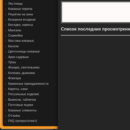
Лестницы
Кованые перила
Решётки на окна
Козырьки входные
Беседки, навесы
Список последних просмотрен
Мангалы
Скамейки
Мостики кованые
Качели
Цветочницы кованые
Арки садовые
Урны
Фонари, светильники
Колпаки, дымники
Флюгера
Каминные принадлежности
Кареты, сани
Ритуальные изделия
Вывески, таблички
Почтовые ящики
Кованые элементы
Отзывы
FAQ (вопрос/ответ)