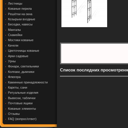
Лестницы
Кованые перила
Решётки на окна
Козырьки входные
Беседки, навесы
Мангалы
Скамейки
Мостики кованые
Качели
Цветочницы кованые
Арки садовые
Урны
Фонари, светильники
Список последних просмотрен
Колпаки, дымники
Флюгера
Каминные принадлежности
Кареты, сани
Ритуальные изделия
Вывески, таблички
Почтовые ящики
Кованые элементы
Отзывы
FAQ (вопрос/ответ)