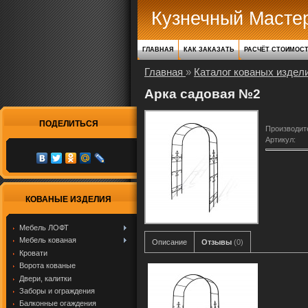
Кузнечный Масте
ГЛАВНАЯ
КАК ЗАКАЗАТЬ
РАСЧЁТ СТОИМОС
Главная
»
Каталог кованых издел
Арка садовая №2
ПОДЕЛИТЬСЯ
Производит
Артикул
:
КОВАНЫЕ ИЗДЕЛИЯ
Мебель ЛОФТ
Мебель кованая
Описание
Отзывы
(0)
Кровати
Ворота кованые
Двери, калитки
Заборы и ограждения
Балконные огаждения