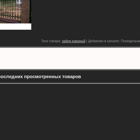
Теги товара:
забор кованый
|
Добавлен в каталог
: Понедельни
последних просмотренных товаров