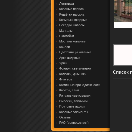
Лестницы
Кованые перила
Решётки на окна
Козырьки входные
Беседки, навесы
Мангалы
Скамейки
Мостики кованые
Качели
Цветочницы кованые
Арки садовые
Урны
Фонари, светильники
Список 
Колпаки, дымники
Флюгера
Каминные принадлежности
Кареты, сани
Ритуальные изделия
Вывески, таблички
Почтовые ящики
Кованые элементы
Отзывы
FAQ (вопрос/ответ)