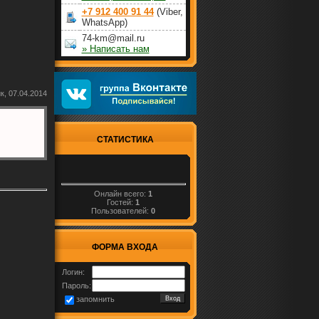
+7 912 400 91 44
(Viber,
WhatsApp)
74-km@mail.ru
» Написать нам
к, 07.04.2014
СТАТИСТИКА
Онлайн всего:
1
Гостей:
1
Пользователей:
0
ФОРМА ВХОДА
Логин:
Пароль:
запомнить