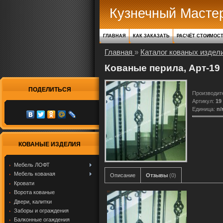
Кузнечный Масте
ГЛАВНАЯ
КАК ЗАКАЗАТЬ
РАСЧЁТ СТОИМОС
Главная
»
Каталог кованых издел
Кованые перила, Арт-19
ПОДЕЛИТЬСЯ
Производит
Артикул
:
19
Единица
:
п/
КОВАНЫЕ ИЗДЕЛИЯ
Мебель ЛОФТ
Мебель кованая
Описание
Отзывы
(0)
Кровати
Ворота кованые
Двери, калитки
Заборы и ограждения
Балконные огаждения