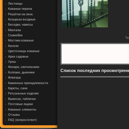
Лестницы
Кованые перила
Решётки на окна
Козырьки входные
Беседки, навесы
Мангалы
Скамейки
Те
Мостики кованые
Качели
Цветочницы кованые
Арки садовые
Урны
Фонари, светильники
Список последних просмотрен
Колпаки, дымники
Флюгера
Каминные принадлежности
Кареты, сани
Ритуальные изделия
Вывески, таблички
Почтовые ящики
Кованые элементы
Отзывы
FAQ (вопрос/ответ)