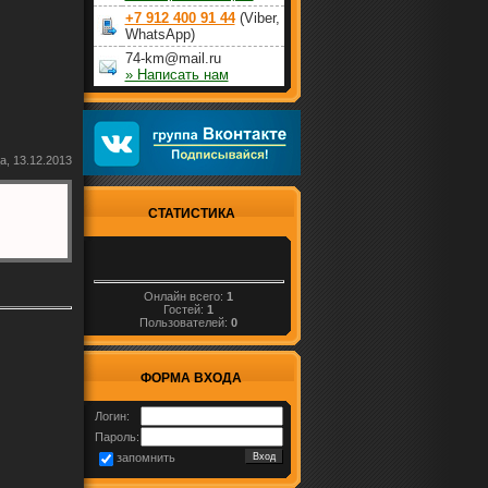
+7 912 400 91 44
(Viber,
WhatsApp)
74-km@mail.ru
» Написать нам
а, 13.12.2013
СТАТИСТИКА
Онлайн всего:
1
Гостей:
1
Пользователей:
0
ФОРМА ВХОДА
Логин:
Пароль:
запомнить