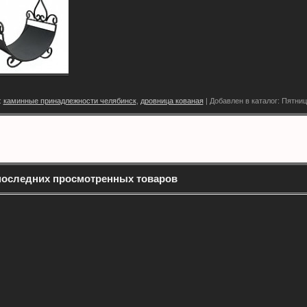
:
каминные принадлежности челябинск
,
дровница кованая
|
Добавлен в каталог
: Пятниц
последних просмотренных товаров