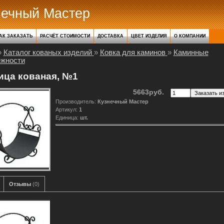
нечный Мастер
АК ЗАКАЗАТЬ
РАСЧЁТ СТОИМОСТИ
ДОСТАВКА
ЦВЕТ ИЗДЕЛИЯ
О КОМПАНИИ
»
Каталог кованых изделий
»
Ковка для каминов
»
Каминные
ежности
ица кованая, №1
5663руб.
Производитель
:
Кузнечный Мастер
Артикул
:
1
Единица
:
шт.
Отзывы
(0)